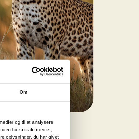
Om
mmesafari
 medier og til at analysere
nden for sociale medier,
e oplysninger, du har givet
ra
kr
19.499