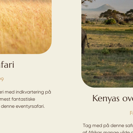
fari
99
ri med indkvartering på
Kenyas ov
mest fantastiske
denne eventyrsafari.
F
Tag med på denne safa
af Afrikas mange vilde 