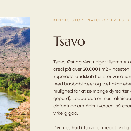
KENYAS STORE NATUROPLEVELSER
Tsavo
Tsavo Øst og Vest udgør tilsammen é
areal på over 20.000 km2 - næsten 
kuperede landskab har stor variatio
med baobabtræer og tæt akaciebevok
mulighed for at se mange dyrearter - 
gepard). Leoparden er mest almindeli
elefantrige områder i verden, så c
virkelig god.
Dyrenes hud i Tsavo er meget rødlig 