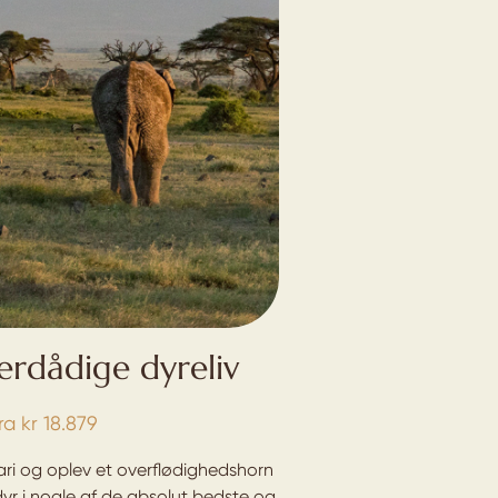
erdådige dyreliv
ra
kr
18.879
ri og oplev et overflødighedshorn
dyr i nogle af de absolut bedste og