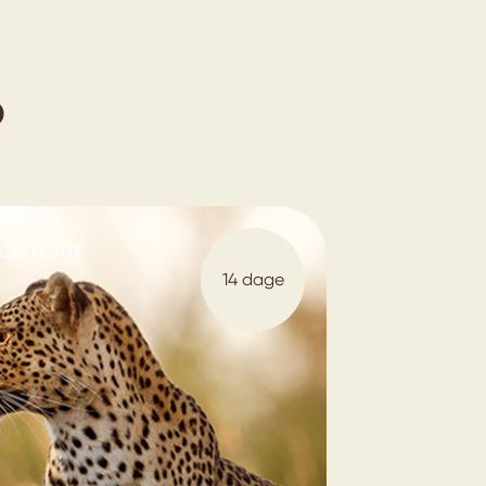
o
 OG KORTE
14 dage