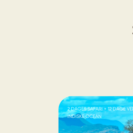
2 DAGES SAFARI + 12 DAGE V
INDISKE OCEAN