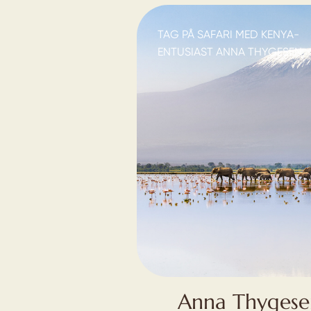
TAG PÅ SAFARI MED KENYA-
ENTUSIAST ANNA THYGESEN
Anna Thygese