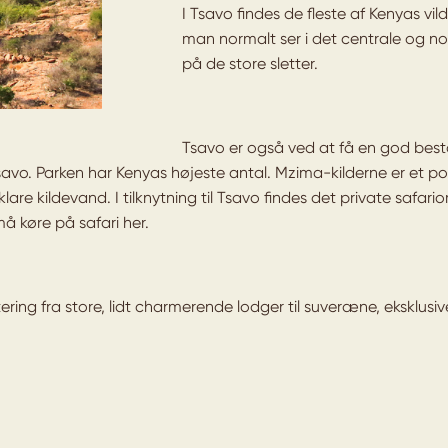
I Tsavo findes de fleste af Kenyas vil
man normalt ser i det centrale og n
på de store sletter.
Tsavo er også ved at få en god best
 Tsavo. Parken har Kenyas højeste antal. Mzima-kilderne er et 
re kildevand. I tilknytning til Tsavo findes det private safari
å køre på safari her.
ing fra store, lidt charmerende lodger til suveræne, eksklusiv