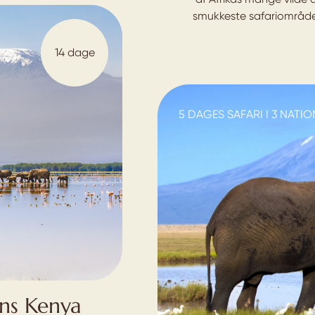
smukkeste safariområde
14 dage
5 DAGES SAFARI I 3 NATI
ns Kenya