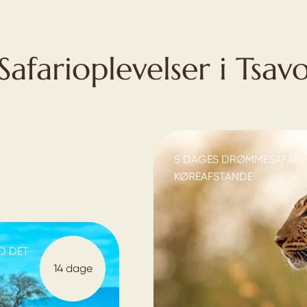
Safarioplevelser i Tsav
5 DAGES DRØMMESAFARI
KØREAFSTANDE
ED DET
14 dage