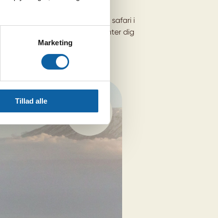
r og mange dyrearter på denne safari i
ren Blixens ”Mit Kenya”. Her venter dig
Marketing
lemmelige dage.
STE OG
Tillad alle
IOMRÅDER
14 dage