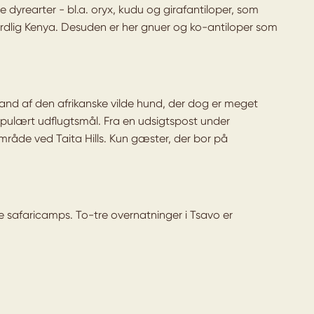
de dyrearter - bl.a. oryx, kudu og girafantiloper, som
ordlig Kenya. Desuden er her gnuer og ko-antiloper som
and af den afrikanske vilde hund, der dog er meget
populært udflugtsmål. Fra en udsigtspost under
område ved Taita Hills. Kun gæster, der bor på
e safaricamps. To-tre overnatninger i Tsavo er