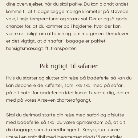
dine overvejelser, når du skal pakke. Du kan blandt andet
komme til at tilbagelægge mange kilometer på støvede
veje, i høje temperaturer og stærk sol. Der er også gode
chancer for, at du kommer op i højderne, hvor der kan
være ret køligt om aftenen og om morgenen. Derudover
er det vigtigt, at din safari-bagage er pakket
hensigtsmæssigt ift. transporten.
Pak rigtigt til safarien
Hvis du starter og slutter din rejse på badeferie, så kan du
kan deponere de kufferter, som ikke skal med på safari,
på dit hotel for badeferien (det kunne fx være dig, der er
med på vores Airseven charterafgang).
Skal du derimod starte din rejse med safari og afslutte
med badeferie, så skal du være opmærksom på, at alt
din bagage, som du medbringer til Kenya, skal kunne
være i en safaribil med begrænset plads.Vi anbefaler