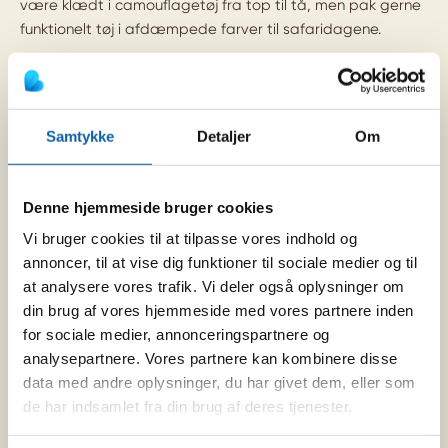
være klædt i camouflagetøj fra top til tå, men pak gerne
funktionelt tøj i afdæmpede farver til safaridagene.
Pak gerne tøj i lette og luftige materiale, der er
behageligt at have på. En varm trøje er en fordel om
morgenen samt om aftenen. Strømper bør ikke være af
Samtykke
Detaljer
Om
bomuld, da de tørrer langsomt – uld er derfor at
foretrække.
Denne hjemmeside bruger cookies
Barer og restauranter på de fleste camps og lodges
Vi bruger cookies til at tilpasse vores indhold og
accepterer safaritøj. De 5-stjernede indkvarteringer ser
annoncer, til at vise dig funktioner til sociale medier og til
dog helst, at gæsterne klæder om inden middagen.
at analysere vores trafik. Vi deler også oplysninger om
din brug af vores hjemmeside med vores partnere inden
Hvis du har to eller flere nætter på samme camp eller
for sociale medier, annonceringspartnere og
lodge, er der mulighed for at få vasket tøj mod et mindre
analysepartnere. Vores partnere kan kombinere disse
beløb.
data med andre oplysninger, du har givet dem, eller som
de har indsamlet fra din brug af deres tjenester.
Klimatiske forhold