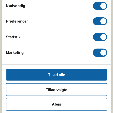
Samtykkevalg
Nødvendig
Præferencer
Statistik
Pakkeliste
Marketing
Når man skal på safari, er der nogle ting, man skal
huske at tage med i sine overvejelser i forhold til,
hvad man pakker.
Tillad alle
LÆS MERE HER
Tillad valgte
Afvis