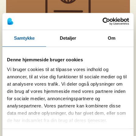
Samtykke
Detaljer
Om
Visum
Denne hjemmeside bruger cookies
Få hjælp til at søge visum, så du kan komme på
safari.
Vi bruger cookies til at tilpasse vores indhold og
annoncer, til at vise dig funktioner til sociale medier og til
at analysere vores trafik. Vi deler også oplysninger om
LÆS MERE HER
din brug af vores hjemmeside med vores partnere inden
for sociale medier, annonceringspartnere og
analysepartnere. Vores partnere kan kombinere disse
data med andre oplysninger, du har givet dem, eller som
de har indsamlet fra din brug af deres tjenester.