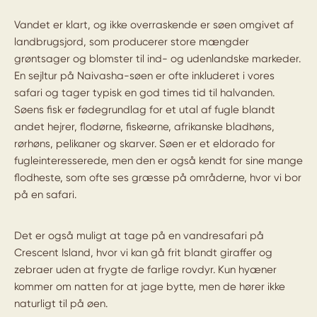
Vandet er klart, og ikke overraskende er søen omgivet af
landbrugsjord, som producerer store mængder
grøntsager og blomster til ind- og udenlandske markeder.
En sejltur på Naivasha-søen er ofte inkluderet i vores
safari og tager typisk en god times tid til halvanden.
Søens fisk er fødegrundlag for et utal af fugle blandt
andet hejrer, flodørne, fiskeørne, afrikanske bladhøns,
rørhøns, pelikaner og skarver.
Søen er et eldorado for
fugleinteresserede, men den er også kendt for sine mange
flodheste, som ofte ses græsse på områderne, hvor vi bor
på en safari.
Det er også muligt at tage på en vandresafari på
Crescent Island, hvor vi kan gå frit blandt giraffer og
zebraer uden at frygte de farlige rovdyr. Kun hyæner
kommer om natten for at jage bytte, men de hører ikke
naturligt til på øen.