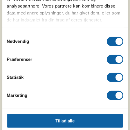
analysepartnere. Vores partnere kan kombinere disse
data med andre oplysninger, du har givet dem, eller som
de har indsamlet fra din brug af deres tjenester.
TAG PÅ SAFARI MED
14 dage
POPULÆRE
Samtykkevalg
Nødvendig
SAFARIEKSPERT
GEOFFREY
Præferencer
Statistik
Marketing
Tillad alle