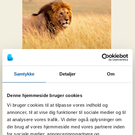
Samtykke
Detaljer
Om
Eventyrsafari
Fra
kr
23.999
Denne hjemmeside bruger cookies
Vi bruger cookies til at tilpasse vores indhold og
Drømmer du om en eventyrlig safari med
annoncer, til at vise dig funktioner til sociale medier og til
indkvartering på de bedste lodges i
at analysere vores trafik. Vi deler også oplysninger om
Kenyas mest fantastiske safariområder?
Så tag med på denne eventyrsafari.
din brug af vores hjemmeside med vores partnere inden
for sociale medier, annonceringspartnere og