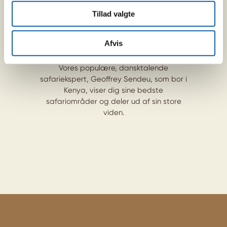
Tillad valgte
Geoffreys Kenya safari
Afvis
Fra
kr
25.699
Vores populære, dansktalende
safariekspert, Geoffrey Sendeu, som bor i
Kenya, viser dig sine bedste
safariområder og deler ud af sin store
viden.