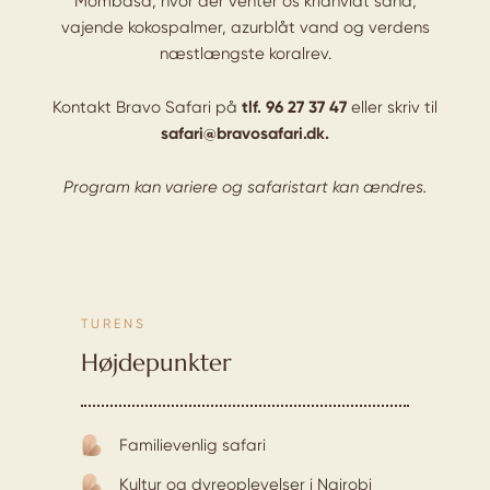
Mombasa, hvor der venter os kridhvidt sand,
vajende kokospalmer, azurblåt vand og verdens
næstlængste koralrev.
Kontakt Bravo Safari på
tlf. 96 27 37 47
eller skriv til
safari@bravosafari.dk.
Program kan variere og safaristart kan ændres.
TURENS
Højdepunkter
Familievenlig safari
Kultur og dyreoplevelser i Nairobi