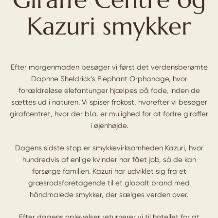
Kazuri smykker
Efter morgenmaden besøger vi først det verdensberømte
Daphne Sheldrick’s Elephant Orphanage, hvor
forældreløse elefantunger hjælpes på fode, inden de
sættes ud i naturen. Vi spiser frokost, hvorefter vi besøger
girafcentret, hvor der bl.a. er mulighed for at fodre giraffer
i øjenhøjde.
Dagens sidste stop er smykkevirksomheden Kazuri, hvor
hundredvis af enlige kvinder har fået job, så de kan
forsørge familien. Kazuri har udviklet sig fra et
græsrodsforetagende til et globalt brand med
håndmalede smykker, der sælges verden over.
Efter dagens oplevelser returnerer vi til hotellet for at