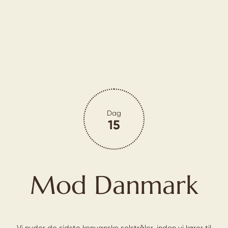
Dag
15
Mod Danmark
Vi nyder de sidste kenyanske solstråler, inden vi kører til