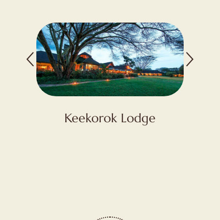
ge
Keekorok Lodge
K