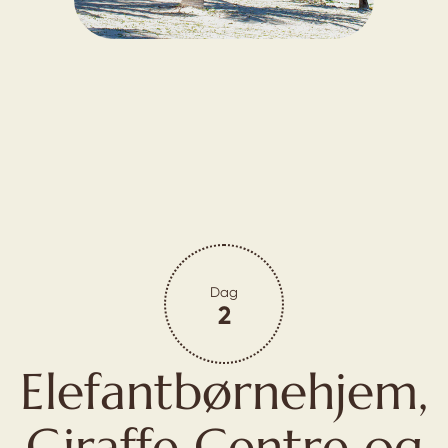
Dag
2
Elefantbørnehjem,
Giraffe Centre og