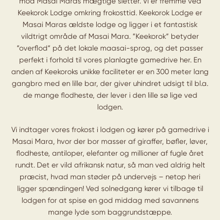
mod Masai Maras mægtige sletter. Vi er fremme ved
Keekorok Lodge omkring frokosttid. Keekorok Lodge er
Masai Maras ældste lodge og ligger i et fantastisk
vildtrigt område af Masai Mara. ”Keekorok” betyder
”overflod” på det lokale maasai-sprog, og det passer
perfekt i forhold til vores planlagte gamedrive her. En
anden af Keekoroks unikke faciliteter er en 300 meter lang
gangbro med en lille bar, der giver uhindret udsigt til bl.a.
de mange flodheste, der lever i den lille sø lige ved
lodgen.
Vi indtager vores frokost i lodgen og kører på gamedrive i
Masai Mara, hvor der bor masser af giraffer, bøfler, løver,
flodheste, antiloper, elefanter og millioner af fugle året
rundt. Det er vild afrikansk natur, så man ved aldrig helt
præcist, hvad man støder på undervejs – netop heri
ligger spændingen! Ved solnedgang kører vi tilbage til
lodgen for at spise en god middag med savannens
mange lyde som baggrundstæppe.