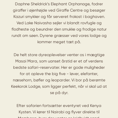
Daphne Sheldrick’s Elephant Orphanage, fodrer
giraffer i øjenhøjde ved Giraffe Centre og besøger
Kazuri smykker og får serveret frokost i baghaven.
Ved Lake Naivasha sejler vi blandt rovfugle og
flodheste og beundrer den smukke og frodige natur
rundt om søen. Dyrene græsser ved vores lodge og
kommer meget tæt på.
De helt store dyreoplevelser venter os i mægtige
Masai Mara, som uanset årstid er et af verdens
bedste safari-reservater. Her er gode muligheder
for at opleve the big five - løver, elefanter,
næsehorn, bøfler og leoparder. Vi bor på berømte
Keekorok Lodge, som ligger perfekt, når vi skal ud at
se på dyr.
Efter safarien fortsætter eventyret ved Kenya
Kysten. Vi kører til Nairobi og flyver direkte til