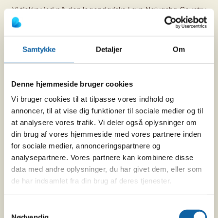
Vi tjekker ind på den legendariske Lake Naivasha Country
Club, der i flere årtier har været base for internationale
safarirejsende. Lodgen har en dejlig have, hvor vi med lidt
held kan se antiloper springe over hegnet.
Samtykke
Detaljer
Om
Efter frokost skal vi på bådsafari, hvor vi sikkert støder på
nogle af de over tusinde flodheste, der bruger søen som
Denne hjemmeside bruger cookies
deres hjem. På den østlige bred sejler vi forbi den
Vi bruger cookies til at tilpasse vores indhold og
halvmåneformede landtange Crescent Island, der blev
annoncer, til at vise dig funktioner til sociale medier og til
brugt til optagelser i Karen Blixen-filmen ”Mit Afrika”.
at analysere vores trafik. Vi deler også oplysninger om
din brug af vores hjemmeside med vores partnere inden
for sociale medier, annonceringspartnere og
analysepartnere. Vores partnere kan kombinere disse
data med andre oplysninger, du har givet dem, eller som
de har indsamlet fra din brug af deres tjenester.
Samtykkevalg
Nødvendig